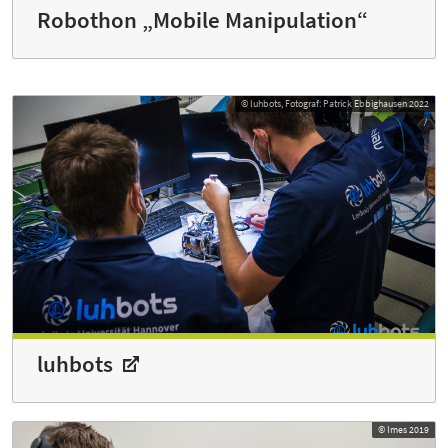
Robothon „Mobile Manipulation“
© luhbots, Fotograf: Patrick Ebbighausen 2022
luhbots
© Imes 2019