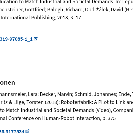
cation to Match Industrial and Societal Demands. In: Lepusc
nsteiner, Gottfried; Balogh, Richard; Obdržálek, David (Hrsg
 International Publishing, 2018, 3–17
-319-97085-1_1
ionen
annsmeier, Lars; Becker, Marvin; Schmid, Johannes; Ende, T
itz & Lilge, Torsten (2018): Roboterfabrik: A Pilot to Link 
to Match Industrial and Societal Demands (Video), Compani
onal Conference on Human-Robot Interaction, p. 375
86.3177534