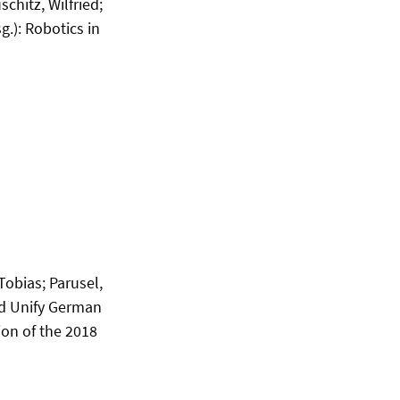
hitz, Wilfried;
.): Robotics in
obias; Parusel,
and Unify German
on of the 2018