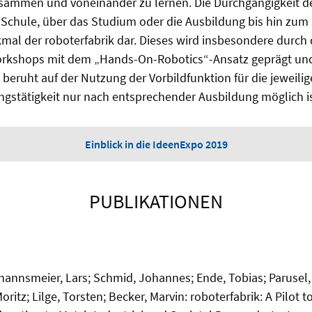
sammen und voneinander zu lernen. Die Durchgängigkeit de
Schule, über das Studium oder die Ausbildung bis hin zum B
kmal der roboterfabrik dar. Dieses wird insbesondere durc
kshops mit dem „Hands-On-Robotics“-Ansatz geprägt und 
eruht auf der Nutzung der Vorbildfunktion für die jeweilig
gstätigkeit nur nach entsprechender Ausbildung möglich is
Einblick in die IdeenExpo 2019
PUBLIKATIONEN
annsmeier, Lars; Schmid, Johannes; Ende, Tobias; Parusel,
ritz; Lilge, Torsten; Becker, Marvin: roboterfabrik: A Pilot t