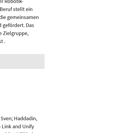
r Robotik-
eruf stellt ein
h die gemeinsamen
gefördert. Das
e Zielgruppe,
t .
 Sven; Haddadin,
o Link and Unify