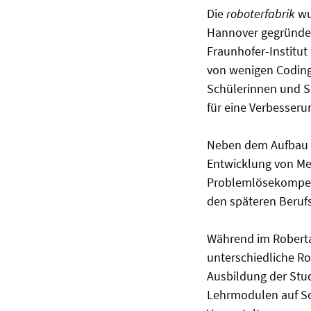
Die
roboterfabrik
wu
Hannover gegründet.
Fraunhofer-Institut 
von wenigen Coding-
Schülerinnen und S
für eine Verbesseru
Neben dem Aufbau v
Entwicklung von Me
Problemlösekompete
den späteren Berufse
Während im Robert
unterschiedliche Ro
Ausbildung der Stud
Lehrmodulen auf Sc