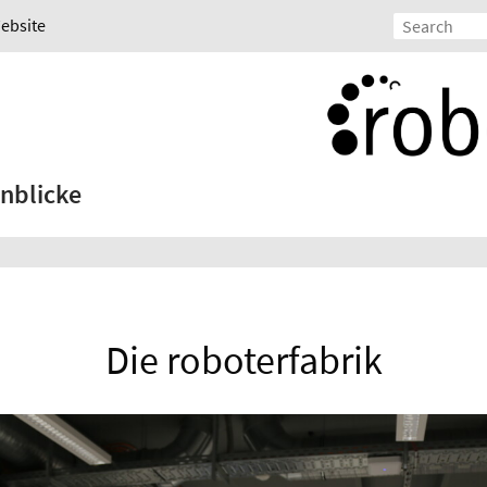
Website
inblicke
Die roboterfabrik