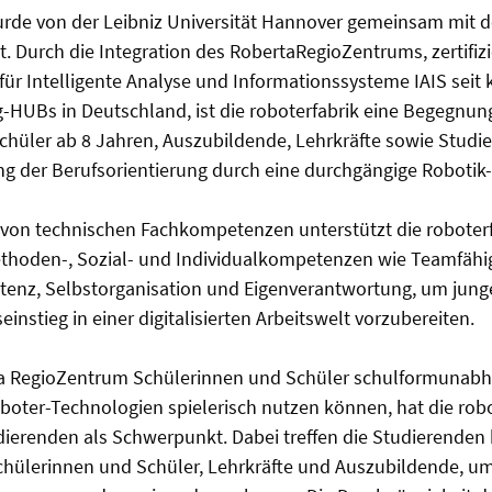
rde von der Leibniz Universität Hannover gemeinsam mit d
 Durch die Integration des RobertaRegioZentrums, zertifizi
für Intelligente Analyse und Informationssysteme IAIS seit k
HUBs in Deutschland, ist die roboterfabrik eine Begegnung
chüler ab 8 Jahren, Auszubildende, Lehrkräfte sowie Studi
ng der Berufsorientierung durch eine durchgängige Robotik
on technischen Fachkompetenzen unterstützt die roboterf
thoden-, Sozial- und Individualkompetenzen wie Teamfähig
nz, Selbstorganisation und Eigenverantwortung, um jung
instieg in einer digitalisierten Arbeitswelt vorzubereiten.
a RegioZentrum Schülerinnen und Schüler schulformunabh
boter-Technologien spielerisch nutzen können, hat die robo
ierenden als Schwerpunkt. Dabei treffen die Studierenden b
hülerinnen und Schüler, Lehrkräfte und Auszubildende, 