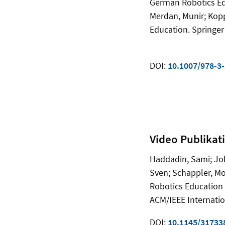
German Robotics Edu
Merdan, Munir; Koppe
Education. Springer
DOI:
10.1007/978-3
Video Publikat
Haddadin, Sami; Joh
Sven; Schappler, Mor
Robotics Education 
ACM/IEEE Internati
DOI:
10.1145/31733